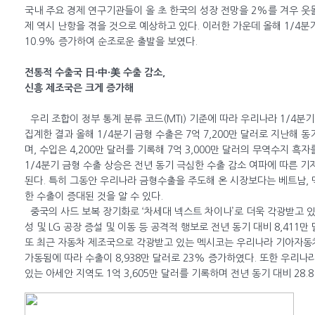
국내 주요 경제 연구기관들이 올 초 한국의 성장 전망을 2%를 겨우 웃
제 역시 난항을 겪을 것으로 예상하고 있다. 이러한 가운데 올해 1/4
10.9% 증가하여 순조로운 출발을 보였다.
전통적 수출국 日·中·美 수출 감소,
신흥 제조국은 크게 증가해
우리 조합이 정부 통계 분류 코드(MTI) 기준에 따라 우리나라 1/4분
집계한 결과 올해 1/4분기 금형 수출은 7억 7,200만 달러로 지난해 동
며, 수입은 4,200만 달러를 기록해 7억 3,000만 달러의 무역수지 흑
1/4분기 금형 수출 상승은 전년 동기 극심한 수출 감소 여파에 따른 
된다. 특히 그동안 우리나라 금형수출을 주도해 온 시장보다는 베트남, 
한 수출이 증대된 것을 알 수 있다.
중국의 사드 보복 장기화로 ‘차세대 넥스트 차이나’로 더욱 각광받고 
성 및 LG 공장 증설 및 이동 등 공격적 행보로 전년 동기 대비 8,411만 
또 최근 자동차 제조국으로 각광받고 있는 멕시코는 우리나라 기아자
가동됨에 따라 수출이 8,938만 달러로 23% 증가하였다. 또한 우리나
있는 아세안 지역도 1억 3,605만 달러를 기록하며 전년 동기 대비 28.