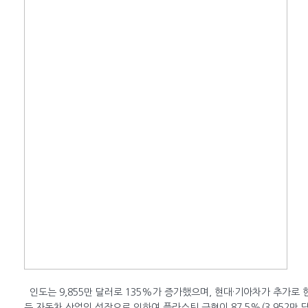
인도는 9,855만 달러로 135%가 증가했으며, 현대·기아차가 추가로
등 자동차 산업의 성장으로 인하여 플라스틱 금형이 87.5%(3,952만 