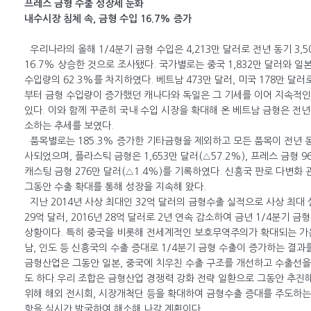
프레스 금형 수출 성장세 둔화
내수시장 침체 속, 금형 수입 16.7% 증가
우리나라의 올해 1/4분기 금형 수입은 4,213만 달러로 전년 동기 3,
16.7% 상승한 것으로 조사됐다. 국가별로는 중국 1,832만 달러와 일본
수입량의 62.3%를 차지하였다. 베트남 473만 달러, 미국 178만 달러
부터 금형 수입량이 증가했던 캐나다와 독일은 그 기세를 이어 지속적
있다. 이와 함께 꾸준히 국내 수입 시장을 확대해 온 베트남 금형은 전년
소하는 추세를 보였다.
품목별로는 185.3% 증가한 기타금형을 제외하고 모든 품목이 전년 
사되었으며, 플라스틱 금형은 1,653만 달러(△57.2%), 프레스 금형 96
캐스팅 금형 276만 달러(△1.4%)를 기록하였다. 신흥국 판로 다변화
그동안 수출 확대를 통해 성장을 지속해 왔다.
지난 2014년 사상 최대인 32억 달러의 금형수출 실적으로 사상 최대 
29억 달러, 2016년 28억 달러로 2년 연속 감소하여 금년 1/4분기 
상황이다. 특히 중국을 비롯해 전세계적인 보호무역주의가 확대되는 가
남, 인도 등 신흥국의 수출 증대로 1/4분기 금형 수출이 증가하는 결과
금형산업은 그동안 일본, 중국에 치우친 수출 구조를 개선하고 수출선
도 하다.우리 조합은 금형산업 경쟁력 강화 전략 일환으로 그동안 추진
위해 해외 전시회, 시장개척단 등을 확대하여 금형수출 증대를 주도하는
항을 실시간 발굴하여 해소해 나갈 계획이다.