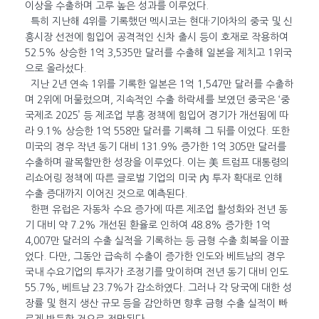
이상을 수출하며 고루 높은 성과를 이루었다.
특히 지난해 4위를 기록했던 멕시코는 현대·기아차의 중국 및 신
흥시장 선전에 힘입어 공격적인 신차 출시 등이 호재로 작용하여
52.5% 상승한 1억 3,535만 달러를 수출해 일본을 제치고 1위국
으로 올라섰다.
지난 2년 연속 1위를 기록한 일본은 1억 1,547만 달러를 수출하
며 2위에 머물렀으며, 지속적인 수출 하락세를 보였던 중국은 ‘중
국제조 2025’ 등 제조업 부흥 정책에 힘입어 경기가 개선됨에 따
라 9.1% 상승한 1억 558만 달러를 기록해 그 뒤를 이었다. 또한
미국의 경우 작년 동기 대비 131.9% 증가한 1억 305만 달러를
수출하며 괄목할만한 성장을 이루었다. 이는 美 트럼프 대통령의
리쇼어링 정책에 따른 글로벌 기업의 미국 內 투자 확대로 인해
수출 증대까지 이어진 것으로 예측된다.
한편 유럽은 자동차 수요 증가에 따른 제조업 활성화와 전년 동
기 대비 약 7.2% 개선된 환율로 인하여 48.8% 증가한 1억
4,007만 달러의 수출 실적을 기록하는 등 금형 수출 회복을 이끌
었다. 다만, 그동안 급속히 수출이 증가한 인도와 베트남의 경우
국내 수요기업의 투자가 조정기를 맞이하며 전년 동기 대비 인도
55.7%, 베트남 23.7%가 감소하였다. 그러나 각 당국에 대한 성
장률 및 현지 생산 규모 등을 감안하면 향후 금형 수출 실적이 빠