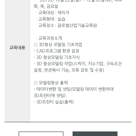
- 2019년 10월 22일(일) ~ 12월 03일(화), 매주
화, 목, 금요일
· 교육대상 : 재직자
· 교육형태 : 실습
· 교육장소 : 글로벌산업기술교육원
· 교육과정소개
○ 3D형상 모델링 기초작업
교육내용
- CAD프로그램 환경 설정
- 3D 형상모델링 기초지식
- 3D 형상모델링 작업(스케치, 치수기입, 구속조건
설정, 연관복사 기능, 오류 검토 및 수정)
○ 모델링형상 출력
- 데이터변환 및 셋팅(모델링 데이터 변환하여
3D프린터에 셋팅)
- 3D프린터 실습(출력)