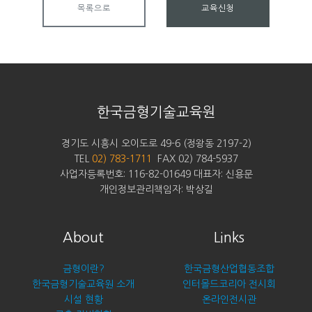
목록으로
교육신청
한국금형기술교육원
경기도 시흥시 오이도로 49-6 (정왕동 2197-2)
TEL
02) 783-1711
FAX 02) 784-5937
사업자등록번호: 116-82-01649 대표자: 신용문
개인정보관리책임자: 박상길
About
Links
금형이란?
한국금형산업협동조합
한국금형기술교육원 소개
인터몰드코리아 전시회
시설 현황
온라인전시관