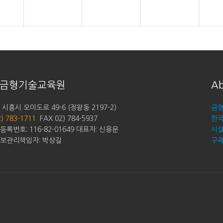
금형기술교육원
Ab
시흥시 오이도로 49-6 (정왕동 2197-2)
금형
2) 783-1711
FAX 02) 784-5937
한
록번호: 116-82-01649 대표자: 신용문
시설
보관리책임자: 박상길
구축