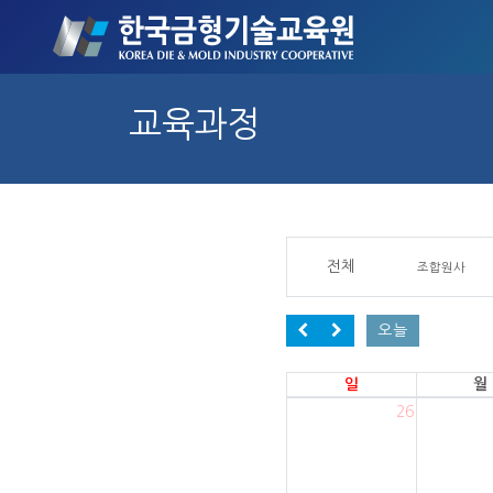
교육과정
전체
조합원사
오늘
일
월
26