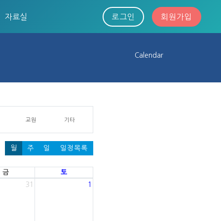
자료실
로그인
회원가입
Calendar
교원
기타
월
주
일
일정목록
금
토
31
1