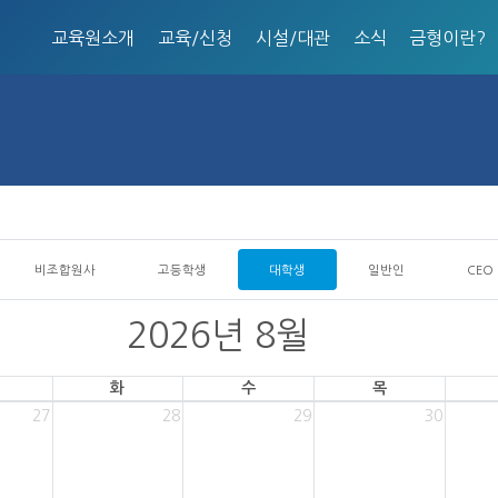
교육원소개
교육/신청
시설/대관
소식
금형이란?
비조합원사
고등학생
대학생
일반인
CEO
2026년 8월
화
수
목
27
28
29
30