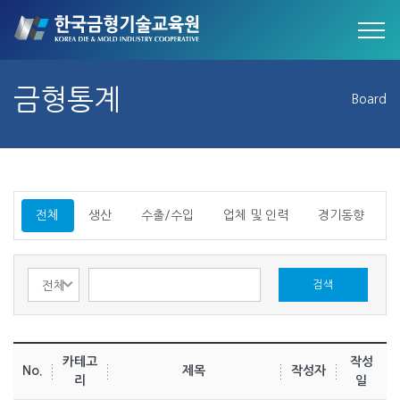
금형통계
Board
전체
생산
수출/수입
업체 및 인력
경기동향
검색
Total :
38건
카테고
작성
No.
제목
작성자
리
일